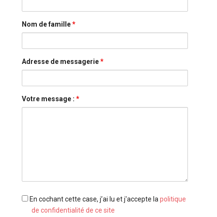
Nom de famille
*
Adresse de messagerie
*
Votre message :
*
En
En cochant cette case, j’ai lu et j'accepte la
politique
cochant
de confidentialité de ce site